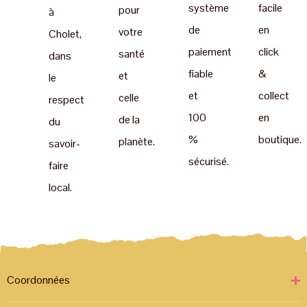
système
facile
pour
à
de
en
votre
Cholet,
paiement
click
santé
dans
fiable
&
et
le
et
collect
celle
respect
100
en
de la
du
%
boutique.
planète.
savoir-
sécurisé.
faire
local.
Coordonnées