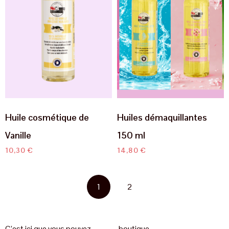
Huile cosmétique de
Huiles démaquillantes
Vanille
150 ml
10,30
€
14,80
€
1
2
C’est ici que vous pouvez
boutique.