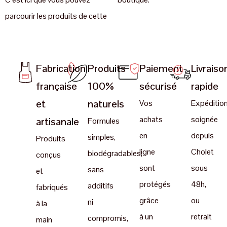
parcourir les produits de cette
Fabrication
Produits
Paiement
Livraiso
française
100%
sécurisé
rapide
et
naturels
Vos
Expéditio
achats
soignée
artisanale
Formules
en
depuis
simples,
Produits
ligne
Cholet
biodégradables,
conçus
sont
sous
sans
et
protégés
48h,
additifs
fabriqués
grâce
ou
ni
à la
à un
retrait
compromis,
main