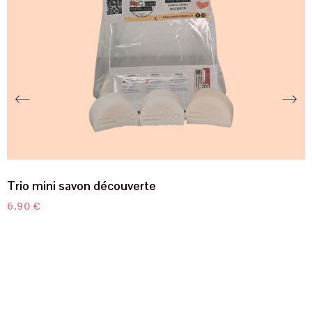
Trio mini savon découverte
C
6,90
€
1