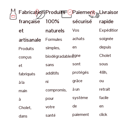
Fabrication
Produits
Paiement
Livraiso
française
100%
sécurisé
rapide
et
naturels
Vos
Expéditio
achats
soignée
artisanale
Formules
en
depuis
simples,
Produits
ligne
Cholet
biodégradables,
conçus
sont
sous
sans
et
protégés
48h,
additifs
fabriqués
grâce
ou
ni
à la
à un
retrait
compromis,
main
système
facile
pour
à
de
en
votre
Cholet,
paiement
click
santé
dans