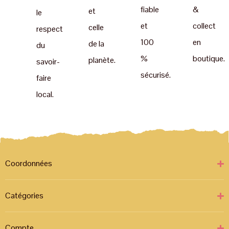
fiable
&
et
le
et
collect
celle
respect
100
en
de la
du
%
boutique.
planète.
savoir-
sécurisé.
faire
local.
Coordonnées
Catégories
Compte