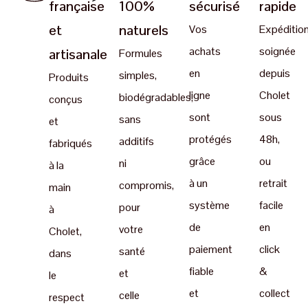
française
100%
sécurisé
rapide
et
naturels
Vos
Expéditio
achats
soignée
artisanale
Formules
en
depuis
simples,
Produits
ligne
Cholet
biodégradables,
conçus
sont
sous
sans
et
protégés
48h,
additifs
fabriqués
grâce
ou
ni
à la
à un
retrait
compromis,
main
système
facile
pour
à
de
en
votre
Cholet,
paiement
click
santé
dans
fiable
&
et
le
et
collect
celle
respect