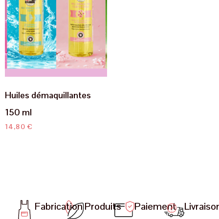
Huiles démaquillantes
150 ml
14,80
€
Fabrication
Produits
Paiement
Livraiso