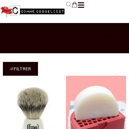
Accueil
/
Boutique
/ Accessoires
Accessoires
FILTRER