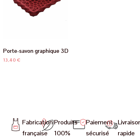
Porte-savon graphique 3D
13,40
€
Fabrication
Produits
Paiement
Livraiso
française
100%
sécurisé
rapide