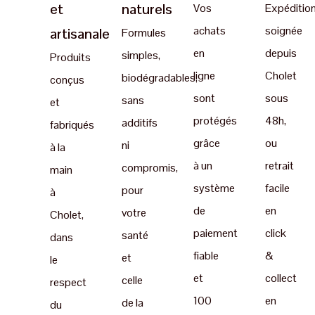
et
naturels
Vos
Expéditio
achats
soignée
artisanale
Formules
en
depuis
simples,
Produits
ligne
Cholet
biodégradables,
conçus
sont
sous
sans
et
protégés
48h,
additifs
fabriqués
grâce
ou
ni
à la
à un
retrait
compromis,
main
système
facile
pour
à
de
en
votre
Cholet,
paiement
click
santé
dans
fiable
&
et
le
et
collect
celle
respect
100
en
de la
du